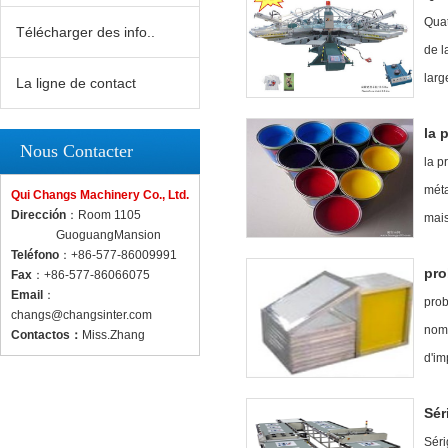
Quat
Télécharger des info..
de l
larg
La ligne de contact
la 
Nous Contacter
la p
méta
Qui Changs Machinery Co., Ltd.
Dirección
：Room 1105
mais
GuoguangMansion
Teléfono
：+86-577-86009991
pro
Fax
：+86-577-86066075
Email
：
prob
changs@changsinter.com
nomb
Contactos
：
Miss.Zhang
d'im
Sér
Séri