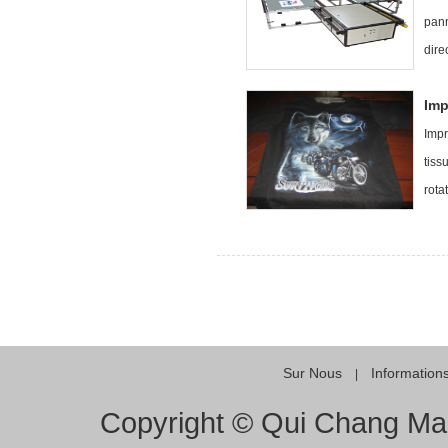
pann
dire
Imp
Impr
tiss
rota
Sur Nous
Information
|
Copyright © Qui Chang Mach