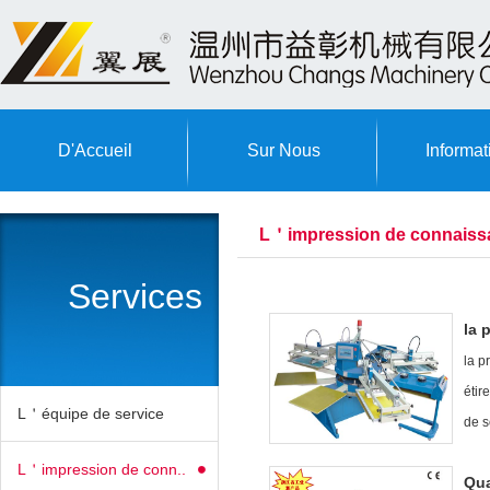
D'Accueil
Sur Nous
Informat
L＇impression de connaiss
Services
la 
la p
étir
L＇équipe de service
de s
L＇impression de conn..
Qua