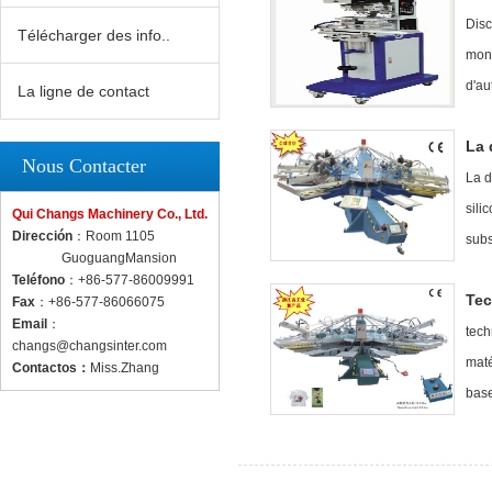
Disc
Télécharger des info..
mono
d'au
La ligne de contact
La 
Nous Contacter
La d
sili
Qui Changs Machinery Co., Ltd.
Dirección
：Room 1105
subs
GuoguangMansion
Teléfono
：+86-577-86009991
Tec
Fax
：+86-577-86066075
Email
：
tech
changs@changsinter.com
maté
Contactos
：
Miss.Zhang
base