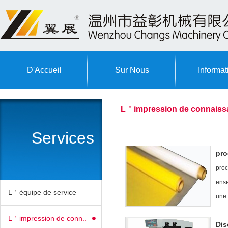
D'Accueil
Sur Nous
Informat
L＇impression de connaiss
Services
pro
proc
ense
L＇équipe de service
une 
L＇impression de conn..
Dis