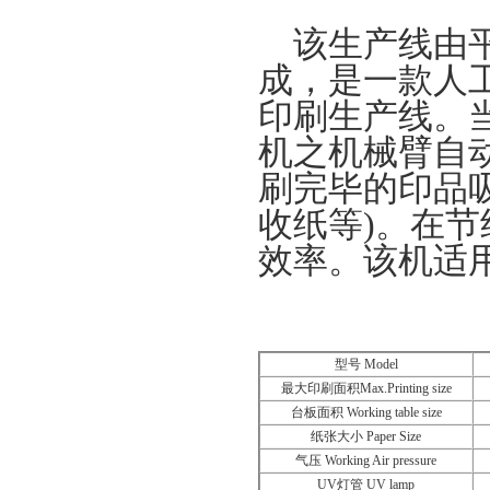
该生产线由
成，是一款人
印刷生产线。
机之机械臂自
刷完毕的印品
收纸等
)
。在节
效率。该机适
型号
Model
最大印刷面积
Max.Printing size
台板面积
Working table size
纸张大小
Paper Size
气压
Working Air pressure
UV
灯管
UV lamp