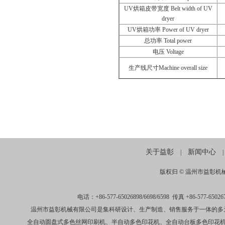
UV
烘箱皮带宽度
Belt width of UV
dryer
UV
烘箱功率
Power of UV dryer
总功率
Total power
电压
Voltage
生产线尺寸
Machine overall size
关于益彰
新闻中心
|
|
版权归 ©
温州市益彰机
电话：+86-577-65026898/6698/6598 传真 +86-
温州市益彰机械有限公司是集科研设计、生产制造、销售服务于一体的多
全自动圆盘式多色丝网印刷机、半自动多色印花机、全自动台板多色印花