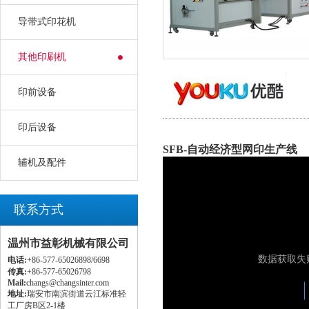
导带式印花机
其他印刷机
印前设备
印后设备
SFB-自动经济型网印生产线
辅机及配件
联系方式
温州市益彰机械有限公司
电话:
+86-577-65026898/6698
传真:
+86-577-65026798
Mail:
changs@changsinter.com
地址:
瑞安市南滨街道云江标准轻
工厂房B区2-1楼